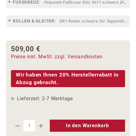
FUSSKREUZ:
Polyamid Fußkreuz RAL 9011 schwarz [44]
ROLLEN & GLEITER:
DR1 Rollen schwarz für Teppichböden [10]
509,00 €
Regulärer Preis:
Preise inkl. MwSt. zzgl. Versandkosten
Wir haben Ihnen 20% Herstellerrabatt in
Abzug gebracht.
Lieferzeit: 2-7 Werktage
Produkt Anzahl: Gib den gewünschten We
In den Warenkorb