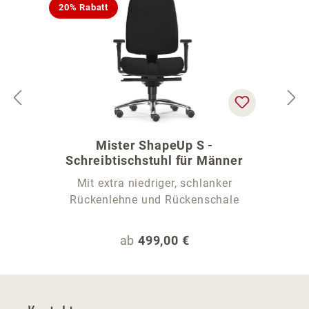
20% Rabatt
Mister ShapeUp S -
Schreibtischstuhl für Männer
Mit extra niedriger, schlanker
Rückenlehne und Rückenschale
Regulärer Preis:
ab
499,00 €