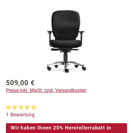
Bildergalerie überspringen
509,00 €
Regulärer Preis:
Preise inkl. MwSt. zzgl. Versandkosten
Durchschnittliche Bewertung von 5 von 5 Sternen
1 Bewertung
Wir haben Ihnen 20% Herstellerrabatt in