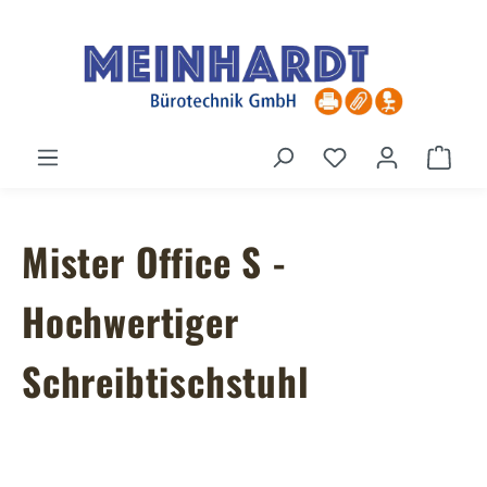
Zum Hauptinhalt springen
Du hast 0 Produ
Ware
Mister Office S -
Hochwertiger
Schreibtischstuhl