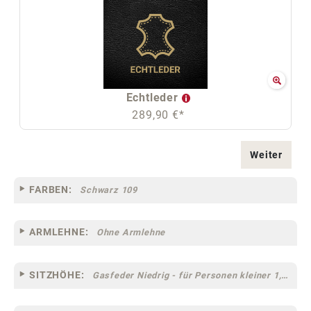
Echtleder
289,90 €*
Weiter
FARBEN:
Schwarz 109
ARMLEHNE:
Ohne Armlehne
SITZHÖHE:
Gasfeder Niedrig - für Personen kleiner 1,60 m