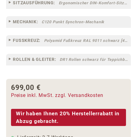
SITZAUSFÜHRUNG:
Ergonomischer DIN-Komfort-Sitz [75]
MECHANIK:
C120 Punkt Synchron-Mechanik
FUSSKREUZ:
Polyamid Fußkreuz RAL 9011 schwarz [44]
ROLLEN & GLEITER:
DR1 Rollen schwarz für Teppichböden [10]
699,00 €
Regulärer Preis:
Preise inkl. MwSt. zzgl. Versandkosten
Wir haben Ihnen 20% Herstellerrabatt in
Abzug gebracht.