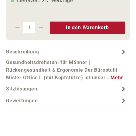
Lieferzeit: 2-7 Werktage
Produkt Anzahl: Gib den gewünschten We
In den Warenkorb
Beschreibung
Gesundheitsdrehstuhl für Männer |
Rückengesundheit & Ergonomie Der Bürostuhl
Mister Office L (mit Kopfstütze) ist unser…
Mehr
Sitzlösungen
Bewertungen