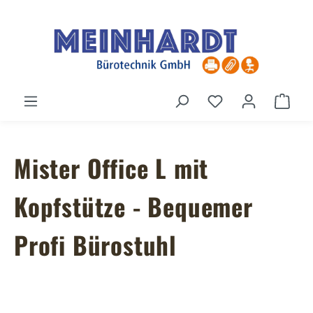
Zum Hauptinhalt springen
Du hast 0 Produ
Ware
Mister Office L mit
Kopfstütze - Bequemer
Profi Bürostuhl