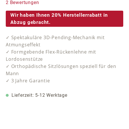
Durchschnittliche Bewertung von 5 von 5 Sternen
2 Bewertungen
Wir haben Ihnen 20% Herstellerrabatt in
Abzug gebracht.
✓ Spektakuläre 3D-Pending-Mechanik mit
Atmungseffekt
✓ Formgebende Flex-Rückenlehne mit
Lordosenstütze
✓ Orthopädische Sitzlösungen speziell für den
Mann
✓ 3 Jahre Garantie
Lieferzeit: 5-12 Werktage