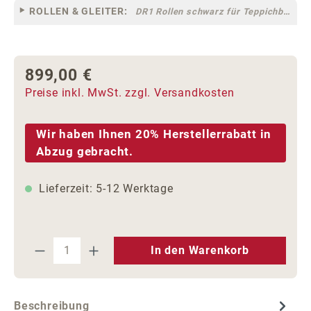
ROLLEN & GLEITER:
DR1 Rollen schwarz für Teppichböden [10]
899,00 €
Regulärer Preis:
Preise inkl. MwSt. zzgl. Versandkosten
Wir haben Ihnen 20% Herstellerrabatt in
Abzug gebracht.
Lieferzeit: 5-12 Werktage
Produkt Anzahl: Gib den gewünschten We
In den Warenkorb
Beschreibung