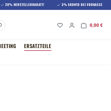
20% HERSTELLERRABATT!
3% SKONTO BEI VORKASSE
Du hast 0 Produkte auf 
0,00 €
Ware
EETING
ERSATZTEILE