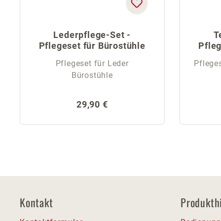
Lederpflege-Set -
T
Pflegeset für Bürostühle
Pfleg
Pflegeset für Leder
Pfleges
Bürostühle
Regulärer Preis:
29,90 €
Kontakt
Produkth