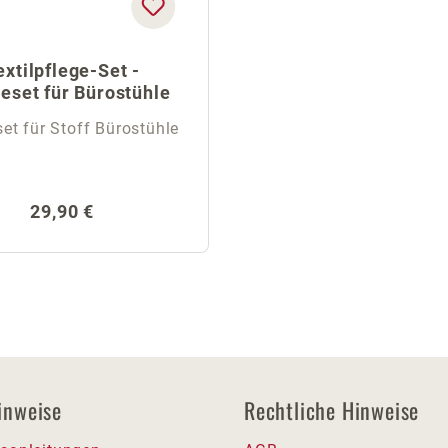
extilpflege-Set -
eset für Bürostühle
et für Stoff Bürostühle
Regulärer Preis:
29,90 €
inweise
Rechtliche Hinweise