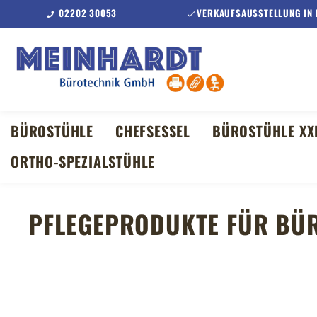
02202 30053
VERKAUFSAUSSTELLUNG IN
m Hauptinhalt springen
Zur Suche springen
Zur Hauptnavigation springen
BÜROSTÜHLE
CHEFSESSEL
BÜROSTÜHLE XX
ORTHO-SPEZIALSTÜHLE
PFLEGEPRODUKTE FÜR BÜ