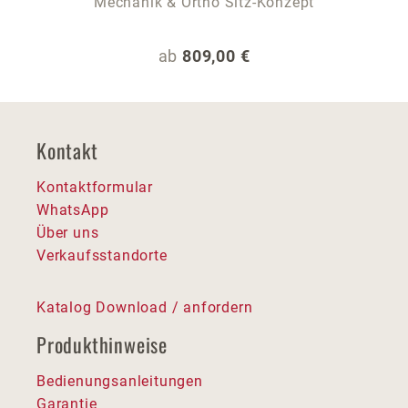
Mechanik & Ortho Sitz-Konzept
Regulärer Preis:
ab
809,00 €
Kontakt
Kontaktformular
WhatsApp
Über uns
Verkaufsstandorte
Katalog Download / anfordern
Produkthinweise
Bedienungsanleitungen
Garantie