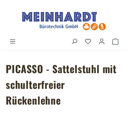
Zum Hauptinhalt springen
Du hast 0 Produ
Ware
PICASSO - Sattelstuhl mit
schulterfreier
Rückenlehne