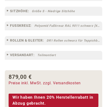
SITZHÖHE:
Größe S - Niedrige Sitzhöhe
FUSSKREUZ:
Polyamid Fußkreuz RAL 9011 schwarz [44]
ROLLEN & GLEITER:
DR1 Rollen schwarz für Teppichböden [10]
VERSANDART:
Teilmontiert
879,00 €
Regulärer Preis:
Preise inkl. MwSt. zzgl. Versandkosten
Wir haben Ihnen 20% Herstellerrabatt in
Abzug gebracht.