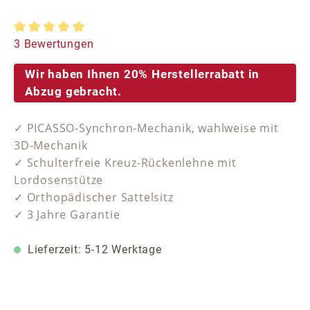
Durchschnittliche Bewertung von 5 von 5 Sternen
3 Bewertungen
Wir haben Ihnen 20% Herstellerrabatt in
Abzug gebracht.
✓ PICASSO-Synchron-Mechanik, wahlweise mit
3D-Mechanik
✓ Schulterfreie Kreuz-Rückenlehne mit
Lordosenstütze
✓ Orthopädischer Sattelsitz
✓ 3 Jahre Garantie
Lieferzeit: 5-12 Werktage