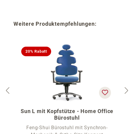
Produktgalerie überspringen
Weitere Produktempfehlungen:
20% Rabatt
Sun L mit Kopfstütze - Home Office
Bürostuhl
Feng-Shui Bürostuhl mit Synchron-